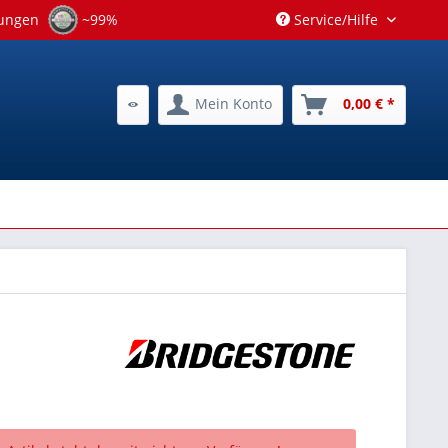
tungen
~99%
Service/Hilfe
Mein Konto
0,00 € *