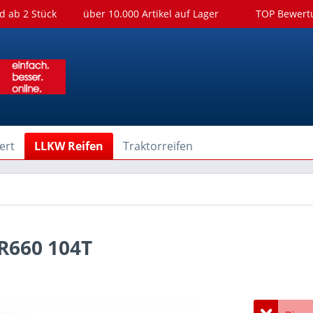
d ab 2 Stück
über 10.000 Artikel auf Lager
TOP Bewer
ert
LLKW Reifen
Traktorreifen
R660 104T