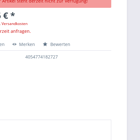
 Artikel steht derzeit nicht zur Verfügung!
 € *
l. Versandkosten
erzeit anfragen.
hen
Merken
Bewerten
4054774182727