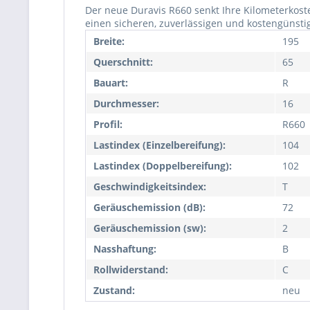
Der neue Duravis R660 senkt Ihre Kilometerkost
einen sicheren, zuverlässigen und kostengünstig
Breite:
195
Querschnitt:
65
Bauart:
R
Durchmesser:
16
Profil:
R660
Lastindex (Einzelbereifung):
104
Lastindex (Doppelbereifung):
102
Geschwindigkeitsindex:
T
Geräuschemission (dB):
72
Geräuschemission (sw):
2
Nasshaftung:
B
Rollwiderstand:
C
Zustand:
neu