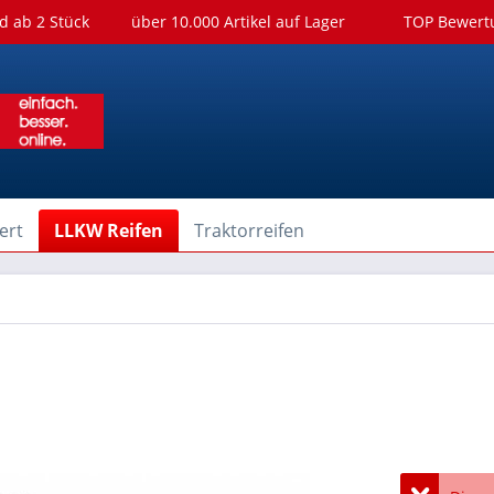
d ab 2 Stück
über 10.000 Artikel auf Lager
TOP Bewer
ert
LLKW Reifen
Traktorreifen