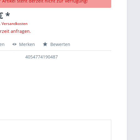
 Artikel steht derzeit nicht zur Verfügung!
€ *
l. Versandkosten
erzeit anfragen.
hen
Merken
Bewerten
4054774190487