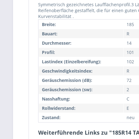
Symmetrisch gezeichnetes Laufflächenprofil.3 L
Reifenoberfläche gestaffelt, die für einen gute
Kurvenstabilität .
Breite:
185
Bauart:
R
Durchmesser:
14
Profil:
101
Lastindex (Einzelbereifung):
102
Geschwindigkeitsindex:
R
Geräuschemission (dB):
72
Geräuschemission (sw):
2
Nasshaftung:
C
Rollwiderstand:
E
Zustand:
neu
Weiterführende Links zu "185R14 T