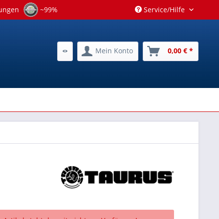
tungen
~99%
Service/Hilfe
Mein Konto
0,00 € *