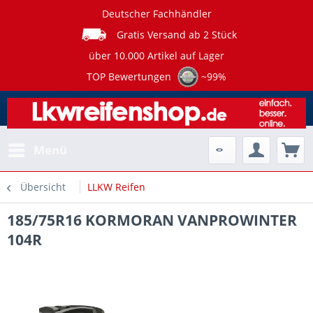
Deutscher Fachhändler
Gratis Versand ab 2 Stück
über 10.000 Artikel auf Lager
TOP Bewertungen
~99%
Menü
Übersicht
LLKW Reifen
185/75R16 KORMORAN VANPROWINTER
104R