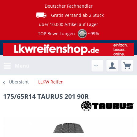
Deutscher Fachhändler
Gratis Versand ab 2 Stück
über 10.000 Artikel auf Lager
TOP Bewertungen
~99%
Menü
Übersicht
LLKW Reifen
175/65R14 TAURUS 201 90R