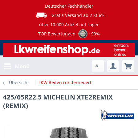
Deutscher Fachhändler
Gratis Versand ab 2 Stück
über 10.000 Artikel auf Lager
TOP Bewertungen
~99%
Menü
Übersicht
LKW Reifen runderneuert
425/65R22.5 MICHELIN XTE2REMIX
(REMIX)