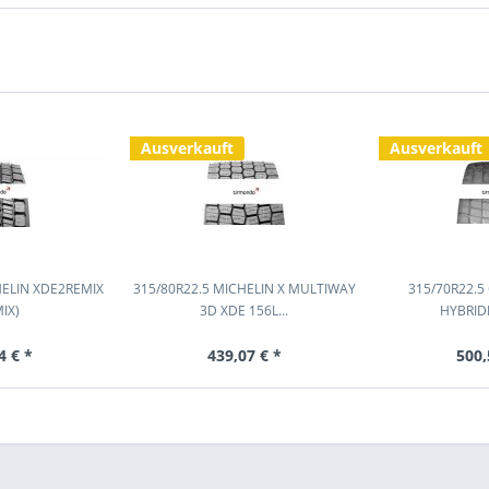
Ausverkauft
Ausverkauft
HELIN XDE2REMIX
315/80R22.5 MICHELIN X MULTIWAY
315/70R22.
IX)
3D XDE 156L...
HYBRID
4 € *
439,07 € *
500,