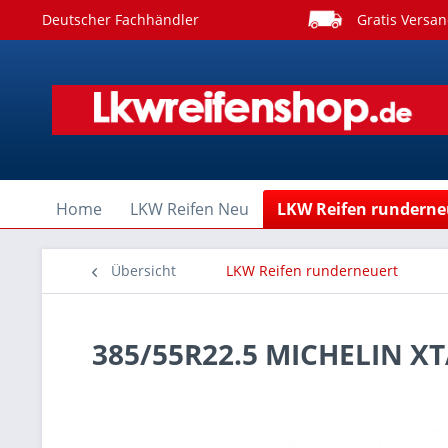
Deutscher Fachhändler
Gratis Versan
Home
LKW Reifen Neu
LKW Reifen runderne
Übersicht
LKW Reifen runderneuert
385/55R22.5 MICHELIN XT