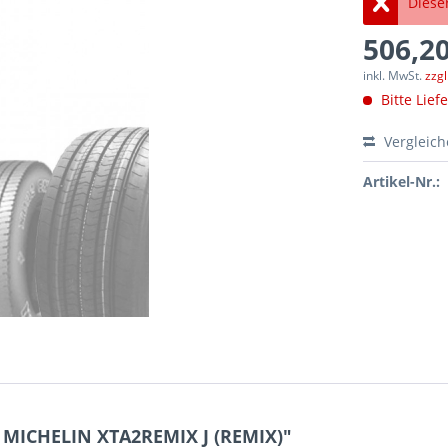
Dieser
506,20
inkl. MwSt.
zzg
Bitte Lief
Vergleic
Artikel-Nr.:
 MICHELIN XTA2REMIX J (REMIX)"