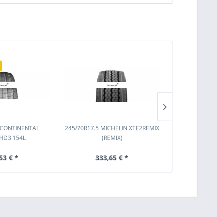
Ausverkauf
5 CONTINENTAL
245/70R17.5 MICHELIN XTE2REMIX
385/65R22.5 (1
HD3 154L
(REMIX)
MULTI 
53 € *
333,65 € *
572