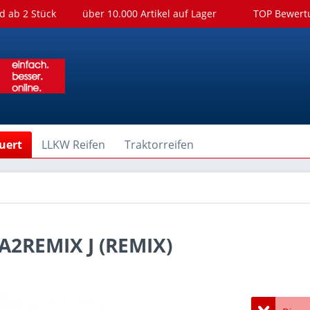
d ab 2 Stück
über 10.000 Artikel auf Lager
TOP Bewer
uert
LLKW Reifen
Traktorreifen
A2REMIX J (REMIX)