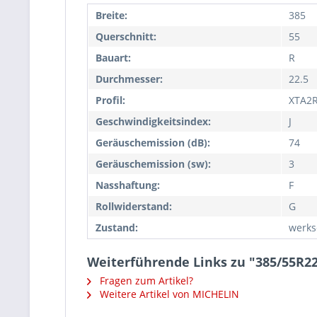
Breite:
385
Querschnitt:
55
Bauart:
R
Durchmesser:
22.5
Profil:
XTA2
Geschwindigkeitsindex:
J
Geräuschemission (dB):
74
Geräuschemission (sw):
3
Nasshaftung:
F
Rollwiderstand:
G
Zustand:
werks
Weiterführende Links zu "385/55R2
Fragen zum Artikel?
Weitere Artikel von MICHELIN