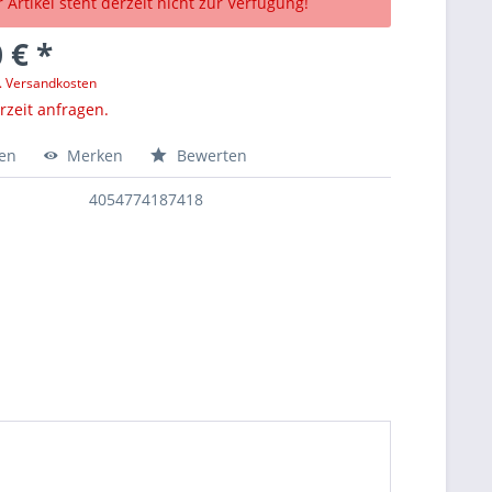
 Artikel steht derzeit nicht zur Verfügung!
 € *
l. Versandkosten
erzeit anfragen.
hen
Merken
Bewerten
4054774187418