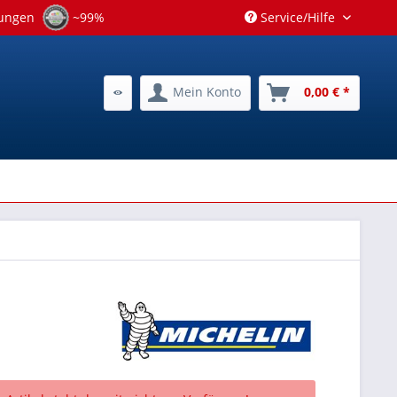
tungen
~99%
Service/Hilfe
Mein Konto
0,00 € *