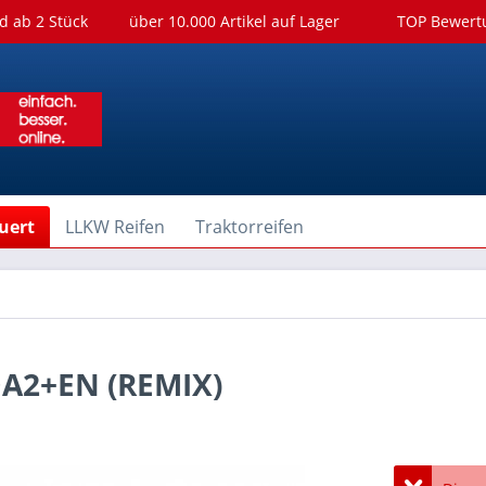
d ab 2 Stück
über 10.000 Artikel auf Lager
TOP Bewer
uert
LLKW Reifen
Traktorreifen
DA2+EN (REMIX)