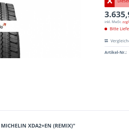
Dieser
3.635,
inkl. MwSt.
zzg
Bitte Lief
Vergleic
Artikel-Nr.:
5 MICHELIN XDA2+EN (REMIX)"