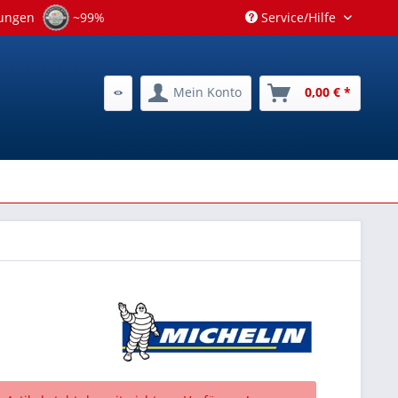
tungen
~99%
Service/Hilfe
Mein Konto
0,00 € *