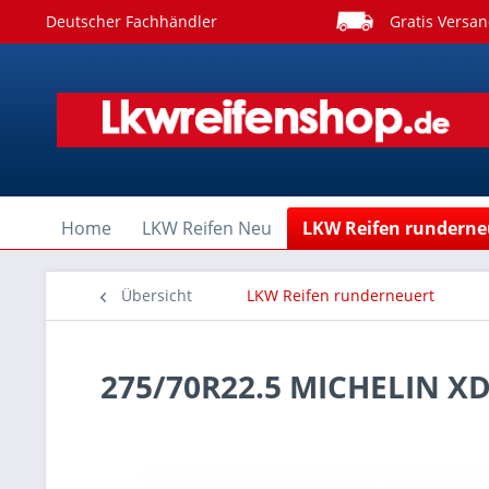
Deutscher Fachhändler
Gratis Versan
Home
LKW Reifen Neu
LKW Reifen runderne
Übersicht
LKW Reifen runderneuert
275/70R22.5 MICHELIN X