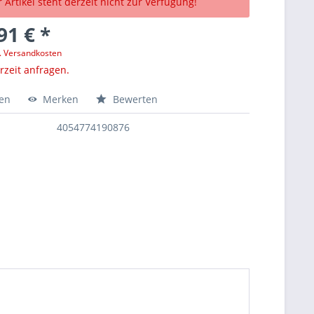
 Artikel steht derzeit nicht zur Verfügung!
91 € *
l. Versandkosten
erzeit anfragen.
hen
Merken
Bewerten
4054774190876