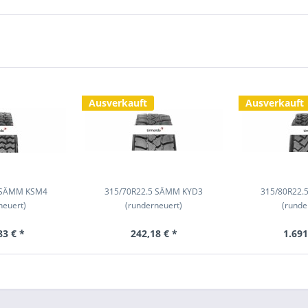
Ausverkauft
Ausverkauft
 SÄMM KSM4
315/70R22.5 SÄMM KYD3
315/80R22
neuert)
(runderneuert)
(runde
83 € *
242,18 € *
1.691