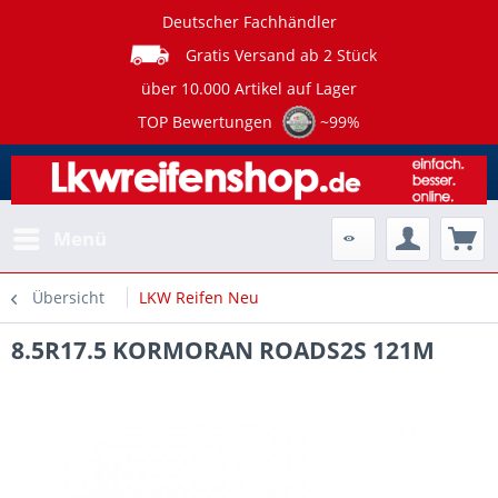
Deutscher Fachhändler
Gratis Versand ab 2 Stück
über 10.000 Artikel auf Lager
TOP Bewertungen
~99%
Menü
Übersicht
LKW Reifen Neu
8.5R17.5 KORMORAN ROADS2S 121M