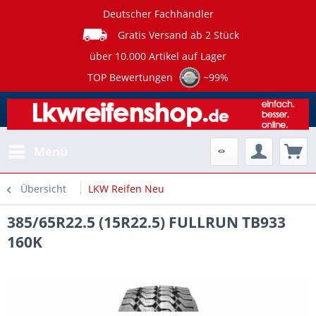
Deutscher Fachhändler
Gratis Versand ab 2 Stück
über 10.000 Artikel auf Lager
TOP Bewertungen
~99%
Menü
Übersicht
LKW Reifen Neu
385/65R22.5 (15R22.5) FULLRUN TB933
160K