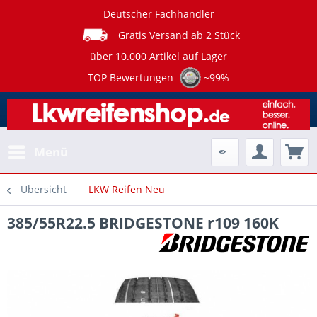
Deutscher Fachhändler
Gratis Versand ab 2 Stück
über 10.000 Artikel auf Lager
TOP Bewertungen
~99%
Menü
Übersicht
LKW Reifen Neu
385/55R22.5 BRIDGESTONE r109 160K