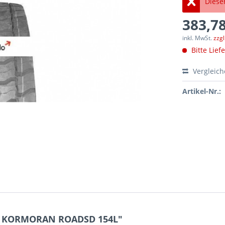
Dieser
383,78
inkl. MwSt.
zzg
Bitte Lief
Vergleic
Artikel-Nr.:
.5 KORMORAN ROADSD 154L"