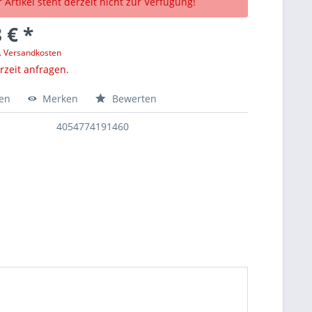
 Artikel steht derzeit nicht zur Verfügung!
 € *
l. Versandkosten
erzeit anfragen.
hen
Merken
Bewerten
4054774191460