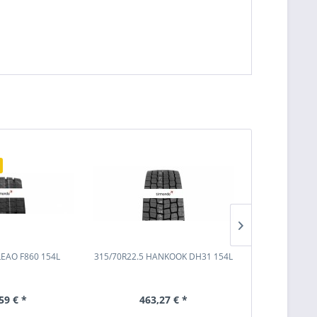
Ausverkauf
LEAO F860 154L
315/70R22.5 HANKOOK DH31 154L
315/70R22.5 
59 € *
463,27 € *
395