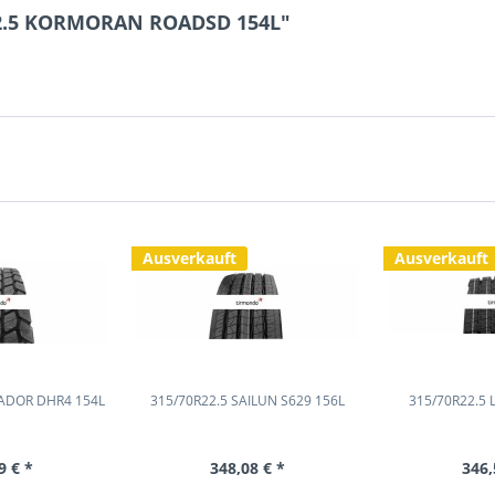
22.5 KORMORAN ROADSD 154L"
Ausverkauft
Ausverkauft
ADOR DHR4 154L
315/70R22.5 SAILUN S629 156L
315/70R22.5 
9 € *
348,08 € *
346,