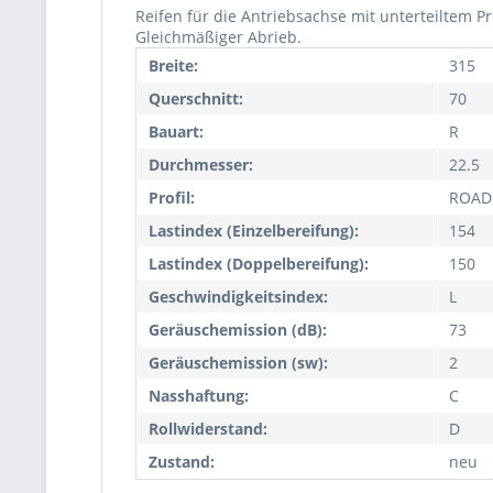
Reifen für die Antriebsachse mit unterteiltem P
Gleichmäßiger Abrieb.
Breite:
315
Querschnitt:
70
Bauart:
R
Durchmesser:
22.5
Profil:
ROAD
Lastindex (Einzelbereifung):
154
Lastindex (Doppelbereifung):
150
Geschwindigkeitsindex:
L
Geräuschemission (dB):
73
Geräuschemission (sw):
2
Nasshaftung:
C
Rollwiderstand:
D
Zustand:
neu