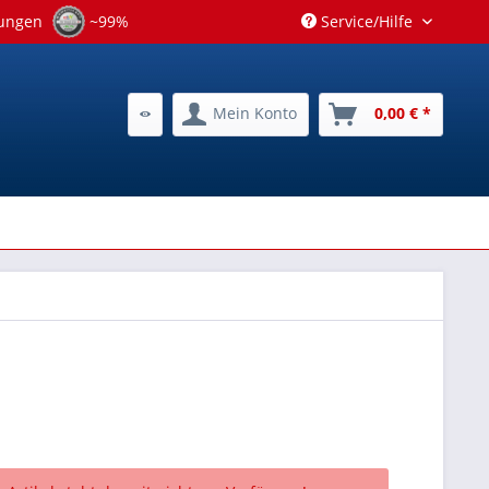
tungen
~99%
Service/Hilfe
Mein Konto
0,00 € *