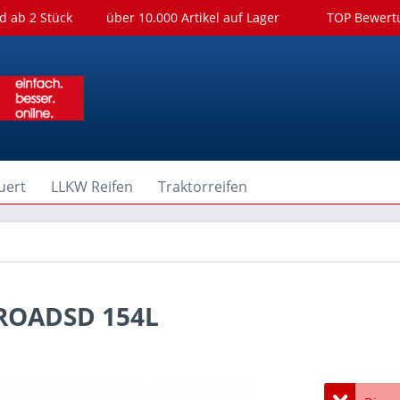
d ab 2 Stück
über 10.000 Artikel auf Lager
TOP Bewer
uert
LLKW Reifen
Traktorreifen
ROADSD 154L