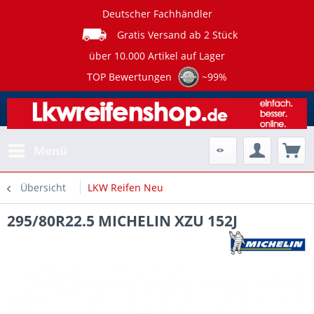
Deutscher Fachhändler
Gratis Versand ab 2 Stück
über 10.000 Artikel auf Lager
TOP Bewertungen
~99%
Menü
Übersicht
LKW Reifen Neu
295/80R22.5 MICHELIN XZU 152J