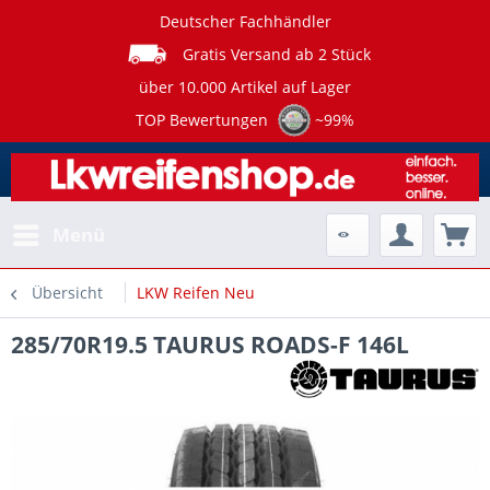
Deutscher Fachhändler
Gratis Versand ab 2 Stück
über 10.000 Artikel auf Lager
TOP Bewertungen
~99%
Menü
Übersicht
LKW Reifen Neu
285/70R19.5 TAURUS ROADS-F 146L