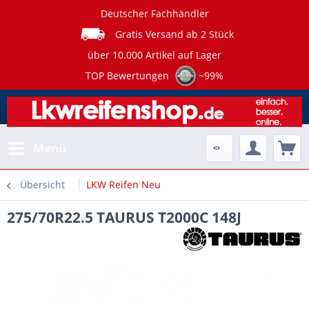
Deutscher Fachhändler
Gratis Versand ab 2 Stück
über 10.000 Artikel auf Lager
TOP Bewertungen
~99%
Menü
Übersicht
LKW Reifen Neu
275/70R22.5 TAURUS T2000C 148J