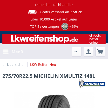
Deutscher Fachhändler
Gratis Versand ab 2 Stück
über 10.000 Artikel auf Lager
TOP Bewertungen
~99%
Menü
Übersicht
LKW Reifen Neu
275/70R22.5 MICHELIN XMULTIZ 148L