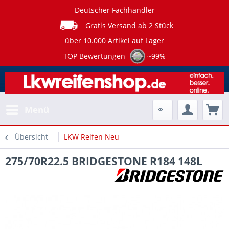
Deutscher Fachhändler
Gratis Versand ab 2 Stück
über 10.000 Artikel auf Lager
TOP Bewertungen
~99%
Menü
Übersicht
LKW Reifen Neu
275/70R22.5 BRIDGESTONE R184 148L