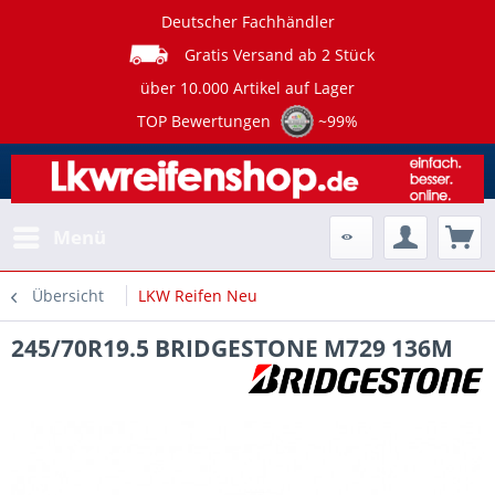
Deutscher Fachhändler
Gratis Versand ab 2 Stück
über 10.000 Artikel auf Lager
TOP Bewertungen
~99%
Menü
Übersicht
LKW Reifen Neu
245/70R19.5 BRIDGESTONE M729 136M