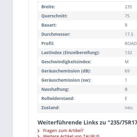
Breite:
235
Querschnitt:
75
Bauart:
R
Durchmesser:
17.5
Profil:
ROAD
Lastindex (Einzelbereifung):
132
Geschwindigkeitsindex:
M
Geräuschemission (dB):
69
Geräuschemission (sw):
1
Nasshaftung:
B
Rollwiderstand:
E
Zustand:
neu
Weiterführende Links zu "235/75R
Fragen zum Artikel?
Weitere Artikel von TAURUS