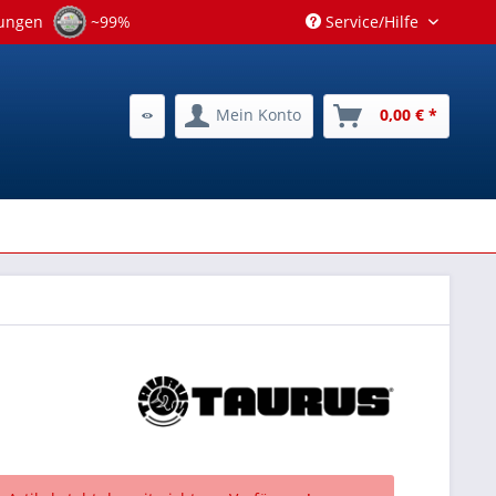
tungen
~99%
Service/Hilfe
Mein Konto
0,00 € *