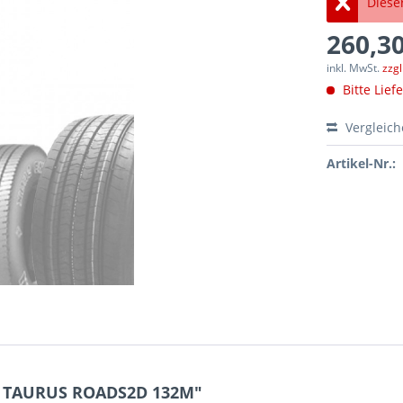
Dieser
260,30
inkl. MwSt.
zzg
Bitte Lief
Vergleic
Artikel-Nr.:
.5 TAURUS ROADS2D 132M"