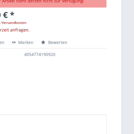
 Artikel steht derzeit nicht zur Verfügung!
 € *
l. Versandkosten
erzeit anfragen.
hen
Merken
Bewerten
4054774190920