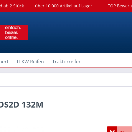
d ab 2 Stück
über 10.000 Artikel auf Lager
TOP Bewer
uert
LLKW Reifen
Traktorreifen
ADS2D 132M