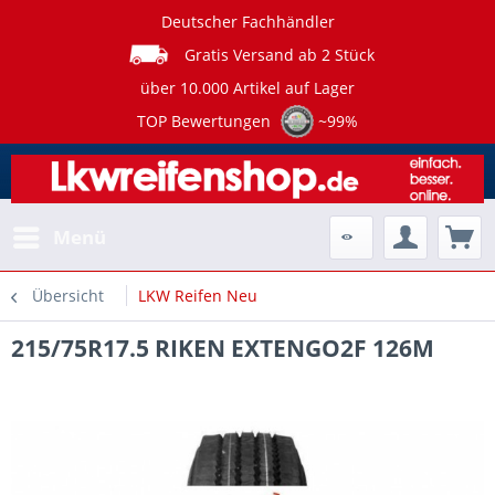
Deutscher Fachhändler
Gratis Versand ab 2 Stück
über 10.000 Artikel auf Lager
TOP Bewertungen
~99%
Menü
Übersicht
LKW Reifen Neu
215/75R17.5 RIKEN EXTENGO2F 126M