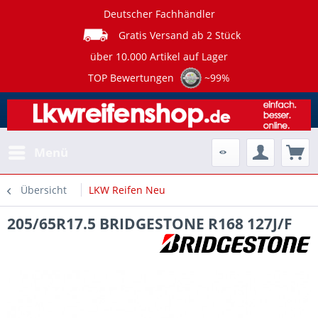
Deutscher Fachhändler
Gratis Versand ab 2 Stück
über 10.000 Artikel auf Lager
TOP Bewertungen
~99%
Menü
Übersicht
LKW Reifen Neu
205/65R17.5 BRIDGESTONE R168 127J/F