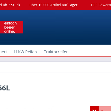
d ab 2 Stück
über 10.000 Artikel auf Lager
TOP Bewer
uert
LLKW Reifen
Traktorreifen
56L