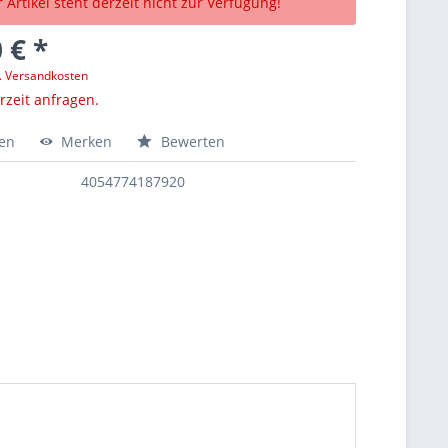
 Artikel steht derzeit nicht zur Verfügung!
 € *
l. Versandkosten
erzeit anfragen.
hen
Merken
Bewerten
4054774187920