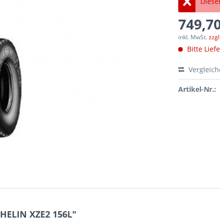
Dieser
749,70
inkl. MwSt.
zzg
Bitte Lief
Vergleic
Artikel-Nr.:
HELIN XZE2 156L"