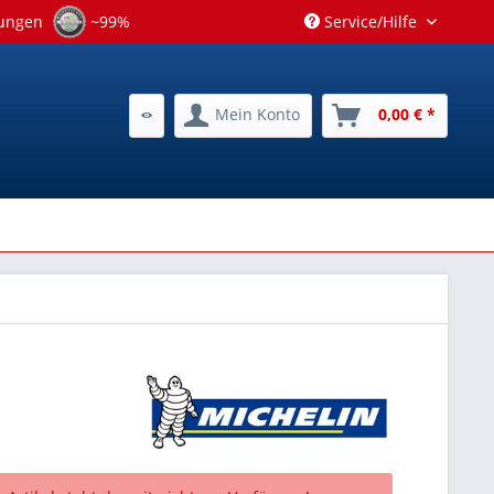
tungen
~99%
Service/Hilfe
Mein Konto
0,00 € *