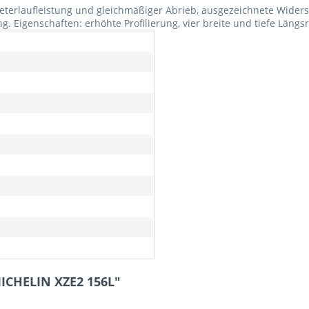
ometerlaufleistung und gleichmäßiger Abrieb, ausgezeichnete Wider
 Eigenschaften: erhöhte Profilierung, vier breite und tiefe Längsri
MICHELIN XZE2 156L"