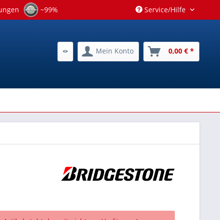
tungen
~99%
Service/Hilfe
Mein Konto
0,00 € *