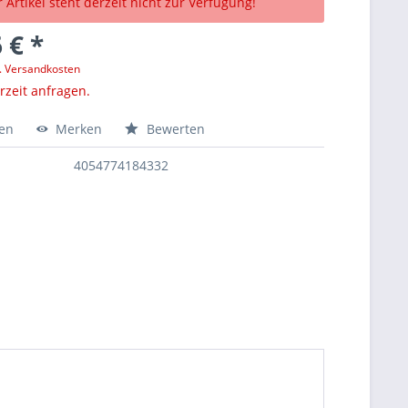
 Artikel steht derzeit nicht zur Verfügung!
 € *
l. Versandkosten
erzeit anfragen.
hen
Merken
Bewerten
4054774184332