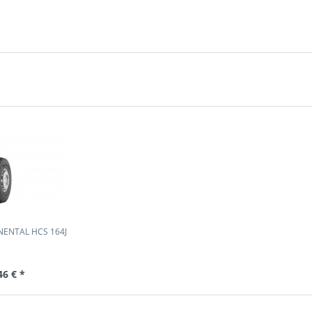
NENTAL HCS 164J
46 € *