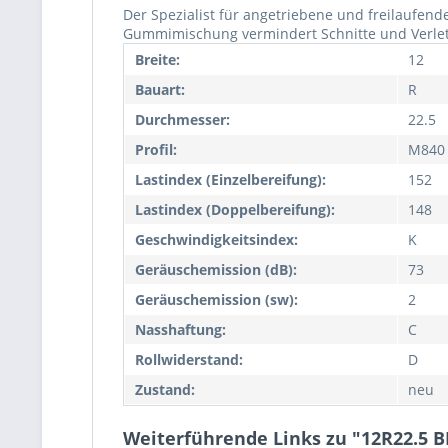
Der Spezialist für angetriebene und freilaufen
Gummimischung vermindert Schnitte und Verletzun
Breite:
12
Bauart:
R
Durchmesser:
22.5
Profil:
M840
Lastindex (Einzelbereifung):
152
Lastindex (Doppelbereifung):
148
Geschwindigkeitsindex:
K
Geräuschemission (dB):
73
Geräuschemission (sw):
2
Nasshaftung:
C
Rollwiderstand:
D
Zustand:
neu
Weiterführende Links zu "12R22.5