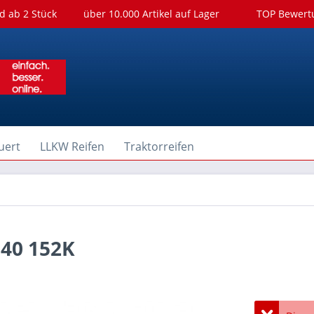
d ab 2 Stück
über 10.000 Artikel auf Lager
TOP Bewer
uert
LLKW Reifen
Traktorreifen
40 152K