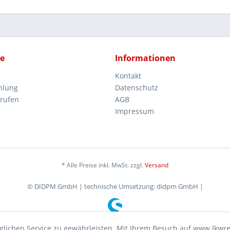
ce
Informationen
Kontakt
hlung
Datenschutz
rrufen
AGB
Impressum
* Alle Preise inkl. MwSt. zzgl.
Versand
© DIDPM GmbH | technische Umsetzung: didpm GmbH |
lichen Service zu gewährleisten. Mit Ihrem Besuch auf www.lkwr