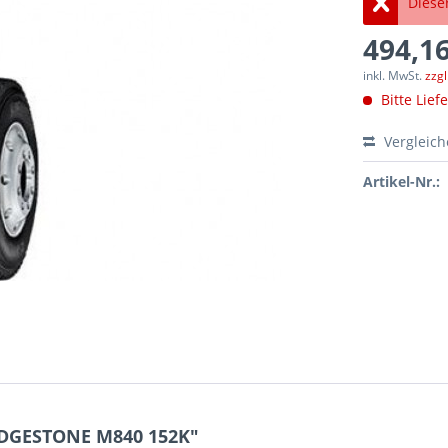
Dieser
494,16
inkl. MwSt.
zzg
Bitte Lief
Vergleic
Artikel-Nr.:
IDGESTONE M840 152K"