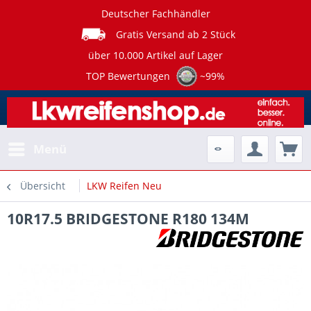
Deutscher Fachhändler
Gratis Versand ab 2 Stück
über 10.000 Artikel auf Lager
TOP Bewertungen
~99%
Menü
Übersicht
LKW Reifen Neu
10R17.5 BRIDGESTONE R180 134M