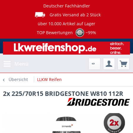
Deutscher Fachhändler
Gratis Versand ab 2 Stück
über 10.000 Artikel auf Lager
TOP Bewertungen
~99%
Menü
Übersicht
LLKW Reifen
2x 225/70R15 BRIDGESTONE W810 112R