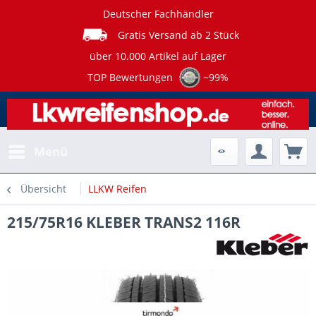
Deutscher Fachhändler
Gratis Versand ab 2 Stück
über 10.000 Artikel auf Lager
TOP Bewertungen
~99%
Menü
Übersicht
LLKW Reifen
215/75R16 KLEBER TRANS2 116R