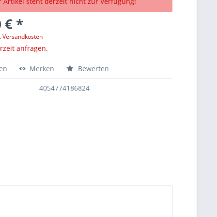
 Artikel steht derzeit nicht zur Verfügung!
 € *
l. Versandkosten
erzeit anfragen.
hen
Merken
Bewerten
4054774186824