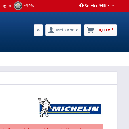
tungen
~99%
Service/Hilfe
Mein Konto
0,00 € *