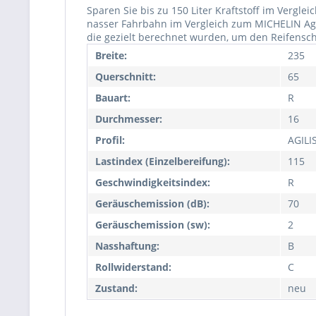
Sparen Sie bis zu 150 Liter Kraftstoff im Verg
nasser Fahrbahn im Vergleich zum MICHELIN Agil
die gezielt berechnet wurden, um den Reifenschu
Breite:
235
Querschnitt:
65
Bauart:
R
Durchmesser:
16
Profil:
AGILI
Lastindex (Einzelbereifung):
115
Geschwindigkeitsindex:
R
Geräuschemission (dB):
70
Geräuschemission (sw):
2
Nasshaftung:
B
Rollwiderstand:
C
Zustand:
neu