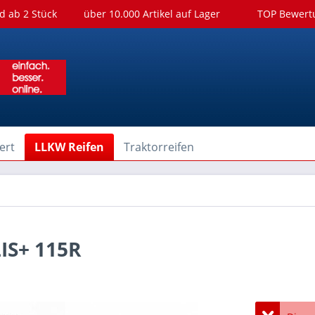
d ab 2 Stück
über 10.000 Artikel auf Lager
TOP Bewer
ert
LLKW Reifen
Traktorreifen
IS+ 115R