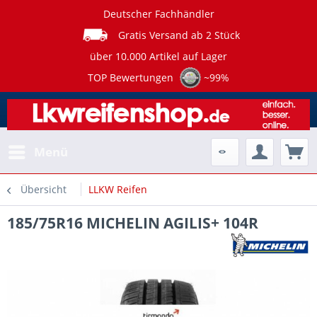
Deutscher Fachhändler
Gratis Versand ab 2 Stück
über 10.000 Artikel auf Lager
TOP Bewertungen
~99%
Menü
Übersicht
LLKW Reifen
185/75R16 MICHELIN AGILIS+ 104R