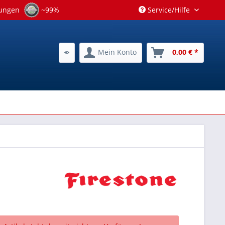
tungen
~99%
Service/Hilfe
Mein Konto
0,00 € *