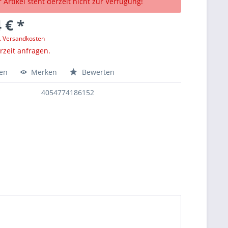
 Artikel steht derzeit nicht zur Verfügung!
 € *
l. Versandkosten
erzeit anfragen.
hen
Merken
Bewerten
4054774186152