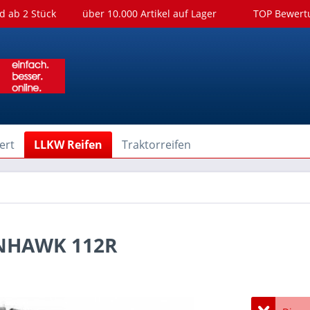
d ab 2 Stück
über 10.000 Artikel auf Lager
TOP Bewer
ert
LLKW Reifen
Traktorreifen
ANHAWK 112R