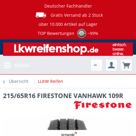
Deutscher Fachhändler
Gratis Versand ab 2 Stück
über 10.000 Artikel auf Lager
TOP Bewertungen
~99%
Menü
Übersicht
LLKW Reifen
215/65R16 FIRESTONE VANHAWK 109R