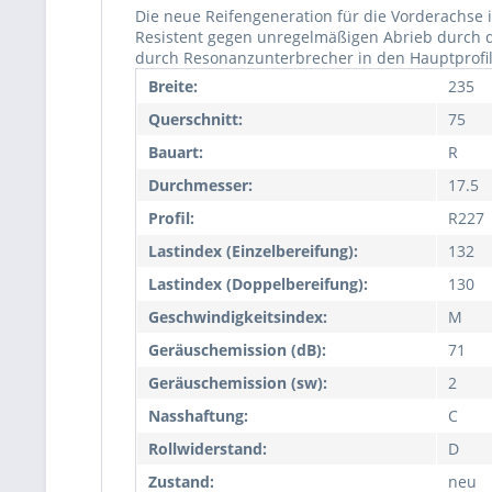
Die neue Reifengeneration für die Vorderachse 
Resistent gegen unregelmäßigen Abrieb durch de
durch Resonanzunterbrecher in den Hauptprofilr
Breite:
235
Querschnitt:
75
Bauart:
R
Durchmesser:
17.5
Profil:
R227
Lastindex (Einzelbereifung):
132
Lastindex (Doppelbereifung):
130
Geschwindigkeitsindex:
M
Geräuschemission (dB):
71
Geräuschemission (sw):
2
Nasshaftung:
C
Rollwiderstand:
D
Zustand:
neu