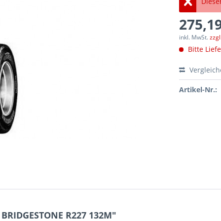
Dieser
275,19
inkl. MwSt.
zzg
Bitte Lief
Vergleic
Artikel-Nr.:
5 BRIDGESTONE R227 132M"