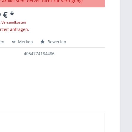
 Artikel steht derzeit nicht zur Verfügung!
 € *
l. Versandkosten
erzeit anfragen.
hen
Merken
Bewerten
4054774184486