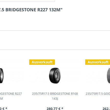
7.5 BRIDGESTONE R227 132M"
Ausverkauft
Ausverkauft
IDGESTONE R227
235/75R17.5 BRIDGESTONE R168
235/75R17.5 GO
2M
143J
0 € *
280,77 € *
262,