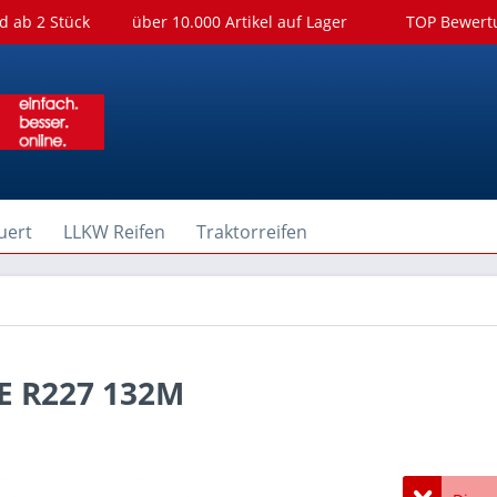
d ab 2 Stück
über 10.000 Artikel auf Lager
TOP Bewer
uert
LLKW Reifen
Traktorreifen
E R227 132M