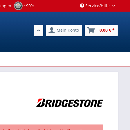
tungen
~99%
Service/Hilfe
Mein Konto
0,00 € *