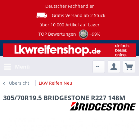
Deutscher Fachhändler
Gratis Versand ab 2 Stück
über 10.000 Artikel auf Lager
TOP Bewertungen
~99%
Menü
Übersicht
LKW Reifen Neu
305/70R19.5 BRIDGESTONE R227 148M