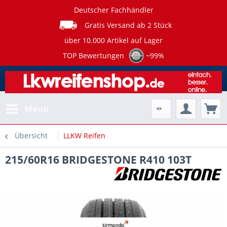
Deutscher Fachhändler
Gratis Versand ab 2 Stück
über 10.000 Artikel auf Lager
TOP Bewertungen
~99%
Menü
Übersicht
LLKW Reifen
215/60R16 BRIDGESTONE R410 103T