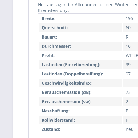
Herrausragender Allrounder für den Winter. Len
Bremsleistung.
Breite:
195
Querschnitt:
60
Bauart:
R
Durchmesser:
16
Profil:
WITE
Lastindex (Einzelbereifung):
99
Lastindex (Doppelbereifung):
97
Geschwindigkeitsindex:
T
Geräuschemission (dB):
73
Geräuschemission (sw):
2
Nasshaftung:
B
Rollwiderstand:
F
Zustand:
neu