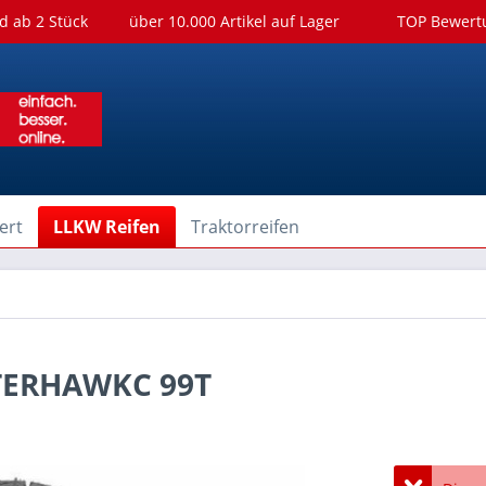
d ab 2 Stück
über 10.000 Artikel auf Lager
TOP Bewer
ert
LLKW Reifen
Traktorreifen
ITERHAWKC 99T