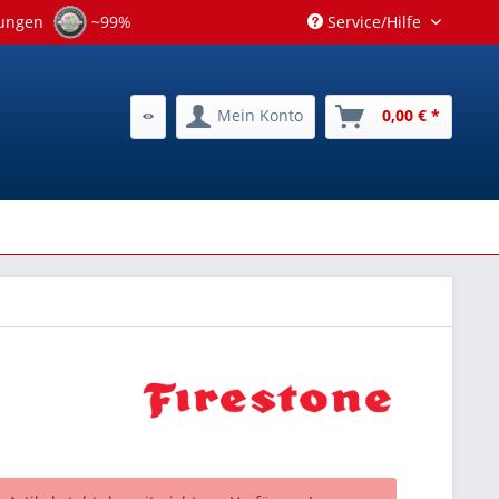
tungen
~99%
Service/Hilfe
Mein Konto
0,00 € *