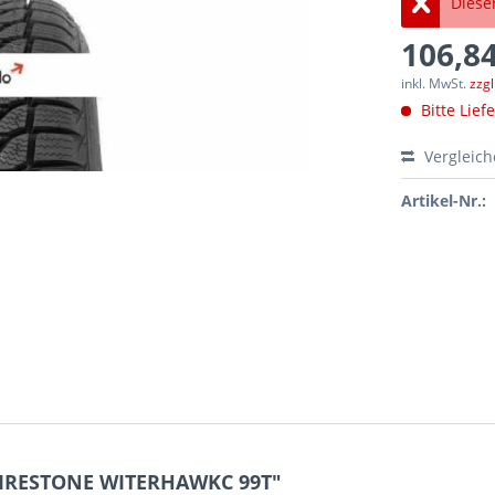
Dieser
106,84
inkl. MwSt.
zzg
Bitte Lief
Vergleic
Artikel-Nr.:
 FIRESTONE WITERHAWKC 99T"