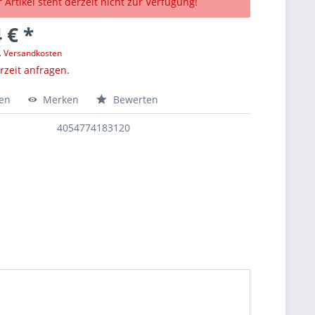
 Artikel steht derzeit nicht zur Verfügung!
 € *
l. Versandkosten
erzeit anfragen.
hen
Merken
Bewerten
4054774183120