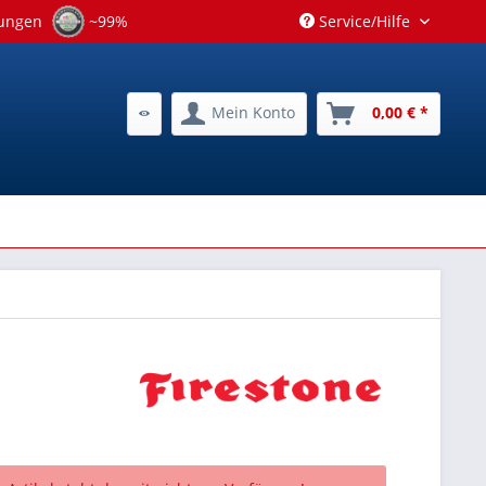
tungen
~99%
Service/Hilfe
Mein Konto
0,00 € *