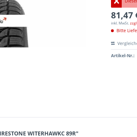
Dieser
81,47 
inkl. MwSt.
zzg
Bitte Lief
Vergleic
Artikel-Nr.:
 FIRESTONE WITERHAWKC 89R"