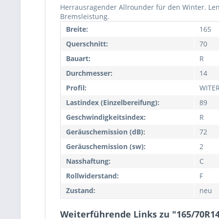
Herrausragender Allrounder für den Winter. Len
Bremsleistung.
Breite:
165
Querschnitt:
70
Bauart:
R
Durchmesser:
14
Profil:
WITE
Lastindex (Einzelbereifung):
89
Geschwindigkeitsindex:
R
Geräuschemission (dB):
72
Geräuschemission (sw):
2
Nasshaftung:
C
Rollwiderstand:
F
Zustand:
neu
Weiterführende Links zu "165/70R