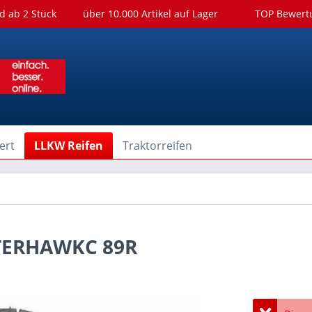
d ab 2 Stück
über 10.000 Artikel auf Lager
TOP Bewer
ert
LLKW Reifen
Traktorreifen
ITERHAWKC 89R