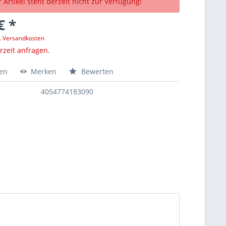
 Artikel steht derzeit nicht zur Verfügung!
€ *
l. Versandkosten
erzeit anfragen.
hen
Merken
Bewerten
4054774183090