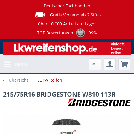
Deutscher Fachhändler
Gratis Versand ab 2 Stück
über 10.000 Artikel auf Lager
TOP Bewertungen
~99%
Menü
Übersicht
LLKW Reifen
215/75R16 BRIDGESTONE W810 113R