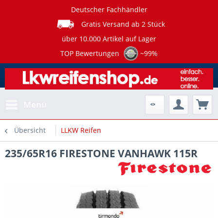
Deutscher Fachhändler
Gratis Versand ab 2 Stück
über 10.000 Artikel auf Lager
TOP Bewertungen
~99%
Menü
Übersicht
LLKW Reifen
235/65R16 FIRESTONE VANHAWK 115R