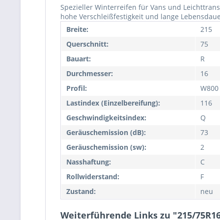
Spezieller Winterreifen für Vans und Leichttran
hohe Verschleißfestigkeit und lange Lebensdaue
Breite:
215
Querschnitt:
75
Bauart:
R
Durchmesser:
16
Profil:
W800
Lastindex (Einzelbereifung):
116
Geschwindigkeitsindex:
Q
Geräuschemission (dB):
73
Geräuschemission (sw):
2
Nasshaftung:
C
Rollwiderstand:
F
Zustand:
neu
Weiterführende Links zu "215/75R