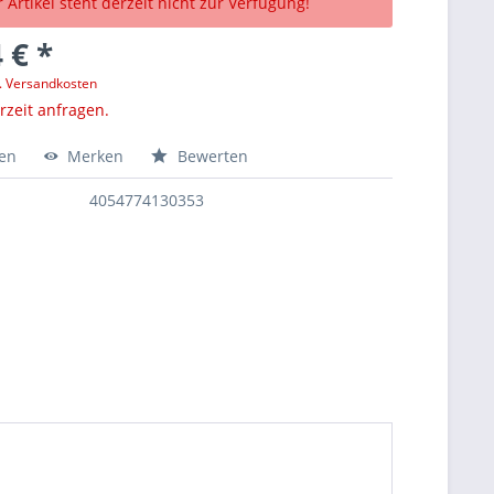
 Artikel steht derzeit nicht zur Verfügung!
 € *
l. Versandkosten
erzeit anfragen.
hen
Merken
Bewerten
4054774130353