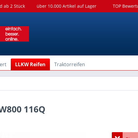
d ab 2 Stück
über 10.000 Artikel auf Lager
TOP Bewer
ert
LLKW Reifen
Traktorreifen
 W800 116Q