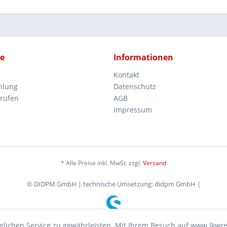
ce
Informationen
Kontakt
hlung
Datenschutz
rrufen
AGB
Impressum
* Alle Preise inkl. MwSt. zzgl.
Versand
© DIDPM GmbH | technische Umsetzung: didpm GmbH |
lichen Service zu gewährleisten. Mit Ihrem Besuch auf www.lkwr