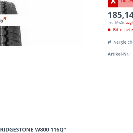
Dieser
185,14
inkl. MwSt.
zzg
Bitte Lief
Vergleic
Artikel-Nr.:
BRIDGESTONE W800 116Q"