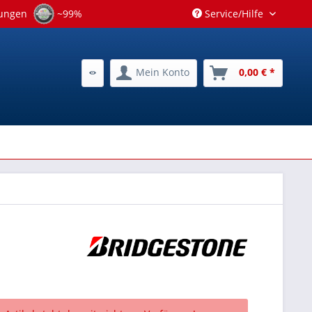
tungen
~99%
Service/Hilfe
Mein Konto
0,00 € *