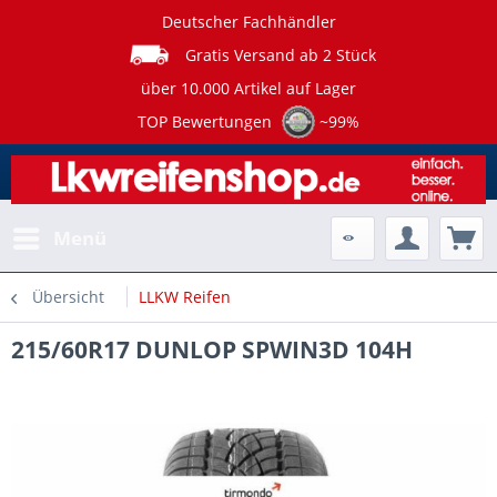
Deutscher Fachhändler
Gratis Versand ab 2 Stück
über 10.000 Artikel auf Lager
TOP Bewertungen
~99%
Menü
Übersicht
LLKW Reifen
215/60R17 DUNLOP SPWIN3D 104H