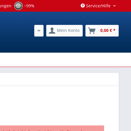
tungen
~99%
Service/Hilfe
Mein Konto
0,00 € *