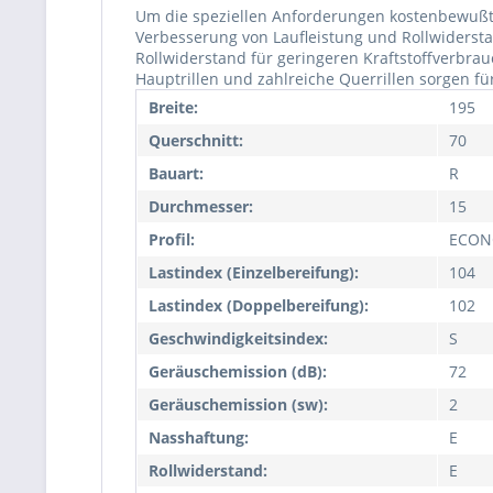
Um die speziellen Anforderungen kostenbewußter
Verbesserung von Laufleistung und Rollwidersta
Rollwiderstand für geringeren Kraftstoffverbra
Hauptrillen und zahlreiche Querrillen sorgen fü
Breite:
195
Querschnitt:
70
Bauart:
R
Durchmesser:
15
Profil:
ECON
Lastindex (Einzelbereifung):
104
Lastindex (Doppelbereifung):
102
Geschwindigkeitsindex:
S
Geräuschemission (dB):
72
Geräuschemission (sw):
2
Nasshaftung:
E
Rollwiderstand:
E