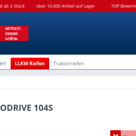
d ab 2 Stück
über 10.000 Artikel auf Lager
TOP Bewer
ert
LLKW Reifen
Traktorreifen
ODRIVE 104S