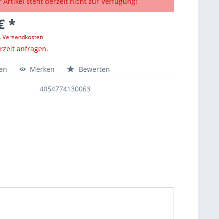
 Artikel steht derzeit nicht zur Verfügung!
€ *
l. Versandkosten
erzeit anfragen.
hen
Merken
Bewerten
4054774130063