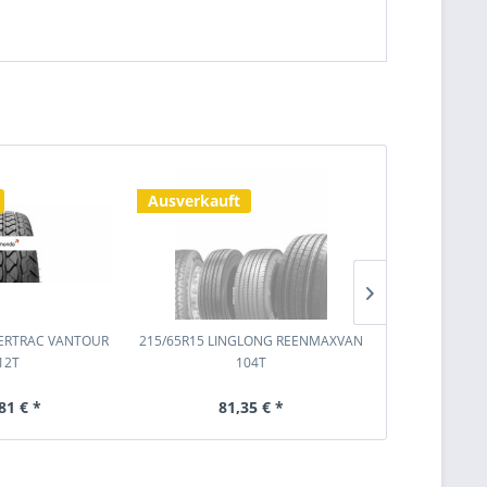
Ausverkauft
Ausverkauf
WERTRAC VANTOUR
215/65R15 LINGLONG REENMAXVAN
225/65R16 R
12T
104T
81 € *
81,35 € *
117