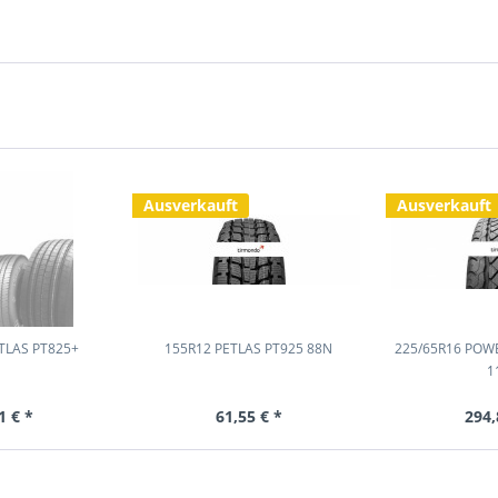
Ausverkauft
Ausverkauft
TLAS PT825+
155R12 PETLAS PT925 88N
225/65R16 PO
1
1 € *
61,55 € *
294,