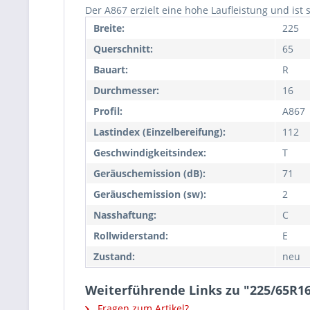
Der A867 erzielt eine hohe Laufleistung und ist 
Breite:
225
Querschnitt:
65
Bauart:
R
Durchmesser:
16
Profil:
A867
Lastindex (Einzelbereifung):
112
Geschwindigkeitsindex:
T
Geräuschemission (dB):
71
Geräuschemission (sw):
2
Nasshaftung:
C
Rollwiderstand:
E
Zustand:
neu
Weiterführende Links zu "225/65R16
Fragen zum Artikel?