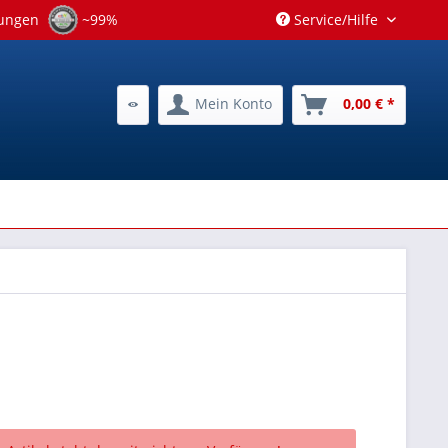
tungen
~99%
Service/Hilfe
Mein Konto
0,00 € *