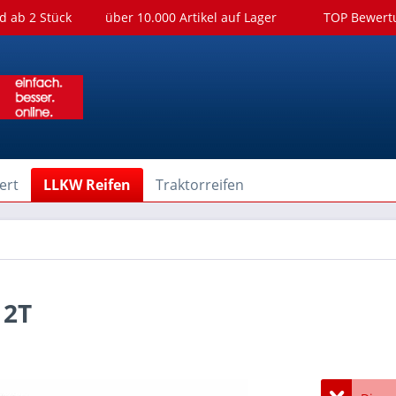
d ab 2 Stück
über 10.000 Artikel auf Lager
TOP Bewer
ert
LLKW Reifen
Traktorreifen
12T