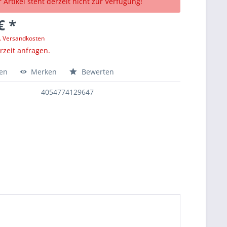
 Artikel steht derzeit nicht zur Verfügung!
€ *
l. Versandkosten
erzeit anfragen.
hen
Merken
Bewerten
4054774129647