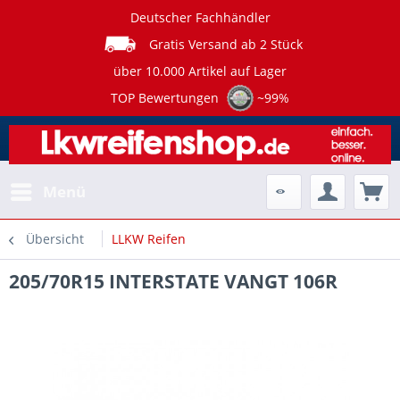
Deutscher Fachhändler
Gratis Versand ab 2 Stück
über 10.000 Artikel auf Lager
TOP Bewertungen
~99%
Menü
Übersicht
LLKW Reifen
205/70R15 INTERSTATE VANGT 106R